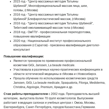
2015 год - "Центр массажных методик Татьяны
Шубиной", Многофункциональный массаж лица, шеи,
головы, (г.Москва)
2016 год - "Центр массажных методик Татьяны
Шубиной",Блефаропластический массаж, (г.Москва)
2016 год - "Центр массажных методик Татьяны Шубиной",
Тибетский омолаживающий массаж тела (г.Москва)
2018 год - ОмГПУ - профессиональная переподготовка,
повышение квалификации
2020 год - Национальный институт профессионального
образования (г.Саратов) - присвоена квалификация диетолог-
консультант
Повышение квалификации:
Является тренером по применению профессиональной
косметики GiGi, Janssen, La beaute medicale.
Участвовала в различных научно-практических конференциях в
области эстетической медицины в г.Москва и г.Новосибирск.
Прошла обучение по использованию косметических средств
Janssen, GiGi, La beaute medicale, Spaquatoria, Filorga, Mediderma,
Christina, Algologie, Premium, Аркадия и др.
Стаж работы преподавателем
с 2002 года. Преподаватель высшей
категории, выпустила более 70 групп косметологов. Выпускники
работают в ведущих салонах и учебных центрах г. Омска, Москвы,
Екатеринбурга, Санкт-Петербурга, городов Казахстана,Германии.