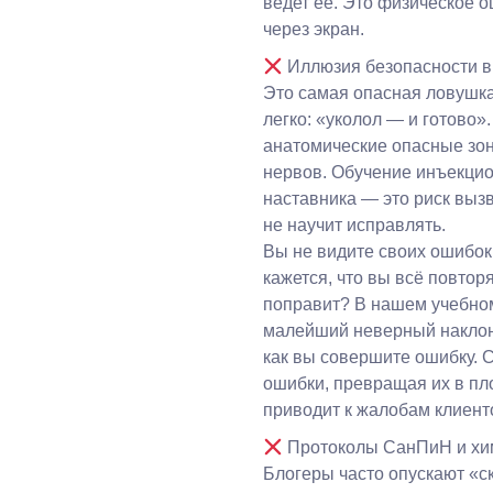
ведет её. Это физическое
через экран.
Иллюзия безопасности в
Это самая опасная ловушка
легко: «уколол — и готово»
анатомические опасные зон
нервов. Обучение инъекци
наставника — это риск выз
не научит исправлять.
Вы не видите своих ошибок
кажется, что вы всё повтор
поправит? В нашем учебно
малейший неверный наклон
как вы совершите ошибку. 
ошибки, превращая их в пл
приводит к жалобам клиент
Протоколы СанПиН и хи
Блогеры часто опускают «с