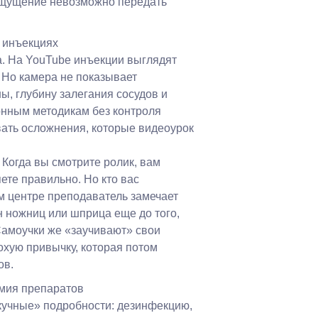
 ощущение невозможно передать
 инъекциях
. На YouTube инъекции выглядят
. Но камера не показывает
ы, глубину залегания сосудов и
онным методикам без контроля
вать осложнения, которые видеоурок
 Когда вы смотрите ролик, вам
яете правильно. Но кто вас
м центре преподаватель замечает
 ножниц или шприца еще до того,
Самоучки же «заучивают» свои
охую привычку, которая потом
ов.
мия препаратов
кучные» подробности: дезинфекцию,