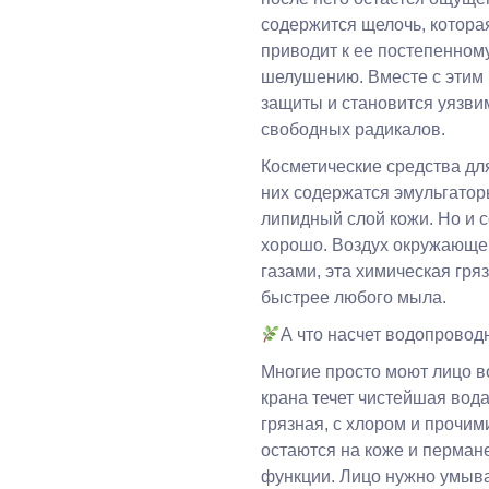
содержится щелочь, котора
приводит к ее постепенному
шелушению. Вместе с этим 
защиты и становится уязвим
свободных радикалов.
Косметические средства дл
них содержатся эмульгатор
липидный слой кожи. Но и 
хорошо. Воздух окружающ
газами, эта химическая гряз
быстрее любого мыла.
А что насчет водопровод
Многие просто моют лицо во
крана течет чистейшая вода
грязная, с хлором и прочи
остаются на коже и пермане
функции. Лицо нужно умыв