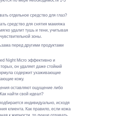
зуются по мере необходимости 1-3
вать отдельное средство для глаз?
вать средство для снятия макияжа
мягко удалит тушь и тени, учитывая
 чувствительной зоны.
ьзама перед другими продуктами
ed Night Micro эффективно и
торых, он удаляет даже стойкий
формула содержит ухаживающие
вающие кожу.
щения оставляют ощущение либо
 Как найти свой идеал?
подбирается индивидуально, исходя
ния клиента. Как правило, если кожа
ная к жирности, то лучше отдавать