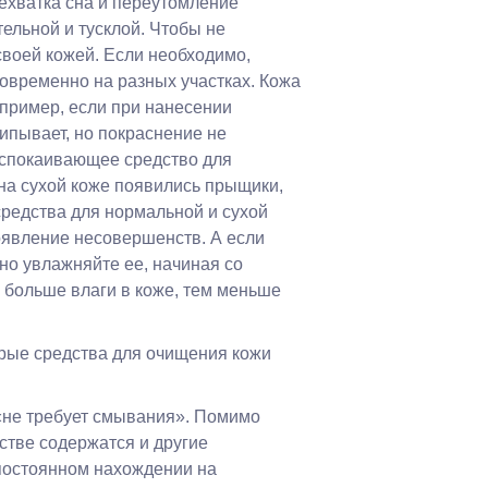
Нехватка сна и переутомление
тельной и тусклой. Чтобы не
своей кожей. Если необходимо,
новременно на разных участках. Кожа
апример, если при нанесении
ипывает, но покраснение не
успокаивающее средство для
 на сухой коже появились прыщики,
редства для нормальной и сухой
явление несовершенств. А если
но увлажняйте ее, начиная со
 больше влаги в коже, тем меньше
орые средства для очищения кожи
не требует смывания». Помимо
тве содержатся и другие
постоянном нахождении на