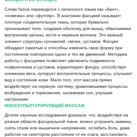
Слово fascia переводится с латинского языка как «бинт»,
«повязка» или «футляр». В анатомии фасцией называют
плотную соединительную ткань, которая буквально
пронизывает тело, создавая оболочку для мышц, обволакивая
внутренние органы, кости и нервные волокна. Это важный
элемент структуры сухожилий, связок, суставов. Фасции
обладают памятью и способны изменить свою форму при
постоянном повторении одних и тех же движений. Методика
работы с фасциями позволяет увеличить подвижность
позвоночника и суставов, корректирует фигуру, способствуя
снижению веса, купирует воспалительные процессы, улучшает
вид и состояние кожи. Мало того, этот массаж прямо
воздействует на нервную систему, уравновешивая процессы
возбуждения и торможения, налаживая сон, улучшая
настроение.
МИОСКУЛЬПТУРИРУЮЩИЙ МАССАЖ
Долгие научные исследования доказали, что, воздействуя на
разные области фасциальной ткани, можно устранить зажимы,
снять спазм или мышечное напряжение, ослабить боль, даже
работая на некотором расстоянии от ее очага, восстановить